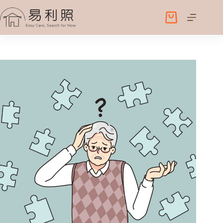
跳
至
購
主
物
要
車
內
容