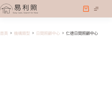
跳
至
購
主
物
要
車
內
容
首頁
機構類型
日間照顧中心
仁德日間照顧中心