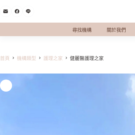
跳
至
主
要
尋找機構
關於我們
內
容
首頁
機構類型
護理之家
健麗醫護理之家