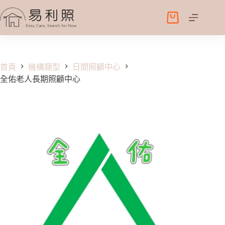
跳
至
購
主
物
要
車
內
容
首頁
機構類型
日間照顧中心
全佑老人長期照顧中心