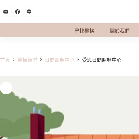
跳
至
主
要
尋找機構
關於我們
內
容
首頁
機構類型
日間照顧中心
受恩日間照顧中心