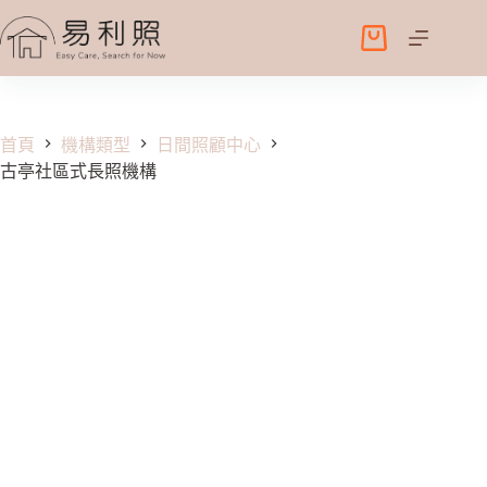
跳
至
購
主
物
要
車
內
容
首頁
機構類型
日間照顧中心
古亭社區式長照機構