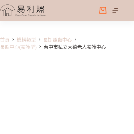
跳
至
購
主
物
要
車
內
容
首頁
機構類型
長期照顧中心
長照中心(養護型)
台中市私立大德老人養護中心