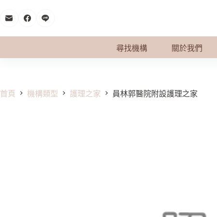
跳
至
主
要
尋找機構
關於我們
內
容
首頁
機構類型
護理之家
員林郭醫院附設護理之家