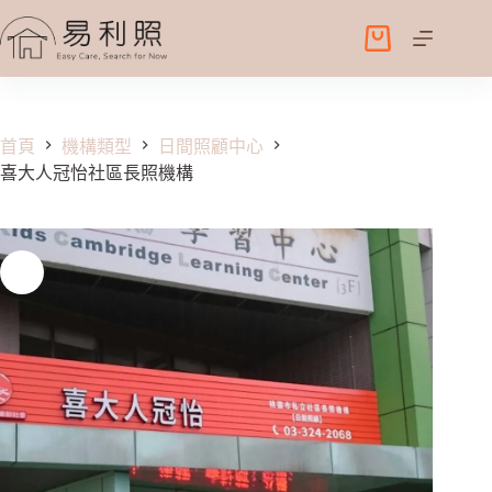
跳
至
購
主
物
要
車
內
容
首頁
機構類型
日間照顧中心
喜大人冠怡社區長照機構