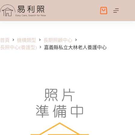
跳
至
購
主
物
要
車
內
容
首頁
機構類型
長期照顧中心
長照中心(養護型)
嘉義縣私立大林老人養護中心