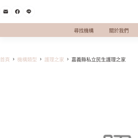
跳
至
主
要
尋找機構
關於我們
內
容
首頁
機構類型
護理之家
嘉義縣私立民生護理之家