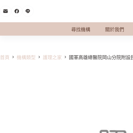
跳
至
主
要
尋找機構
關於我們
內
容
首頁
機構類型
護理之家
國軍高雄總醫院岡山分院附設