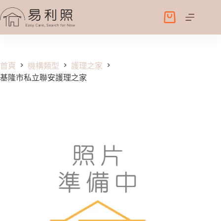
跳
至
購
主
物
要
車
內
容
首頁
機構類型
護理之家
基隆市私立聯安護理之家