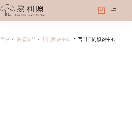
跳
至
購
主
物
要
車
內
容
首頁
機構類型
日間照顧中心
官田日間照顧中心