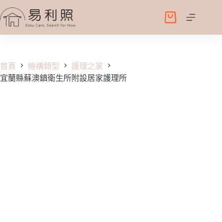
跳
至
購
主
物
要
車
內
容
首頁
機構類型
護理之家
宜蘭縣蘇澳鎮衛生所附設居家護理所