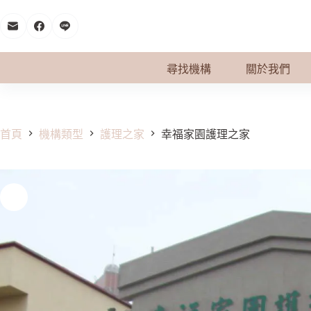
跳
至
主
要
尋找機構
關於我們
內
容
首頁
機構類型
護理之家
幸福家園護理之家