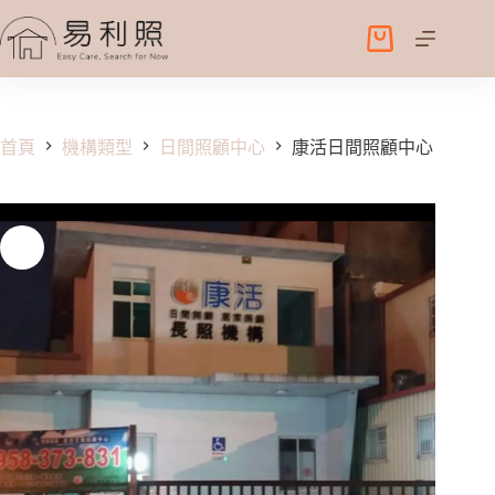
跳
至
購
主
物
要
車
內
容
首頁
機構類型
日間照顧中心
康活日間照顧中心