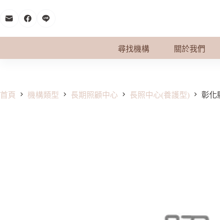
跳
至
主
要
尋找機構
關於我們
內
容
首頁
機構類型
長期照顧中心
長照中心(養護型)
彰化