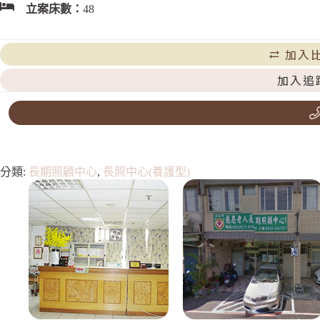
立案床數：
48
加入
加入追
分類:
長期照顧中心
,
長照中心(養護型)