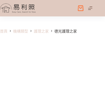
跳
至
購
主
物
要
車
內
容
首頁
機構類型
護理之家
德光護理之家