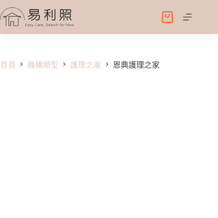
跳
至
購
主
物
要
車
內
容
首頁
機構類型
護理之家
恩典護理之家