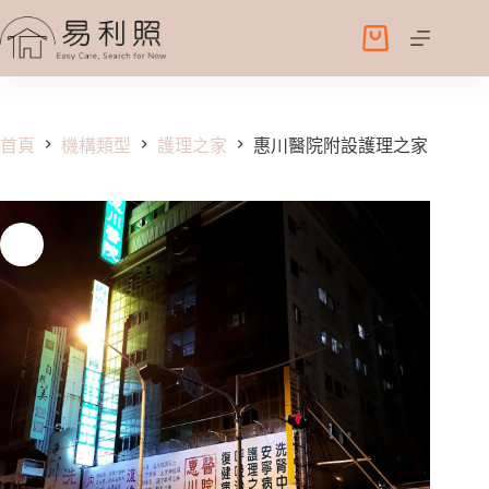
跳
至
購
主
物
要
車
內
容
首頁
機構類型
護理之家
惠川醫院附設護理之家