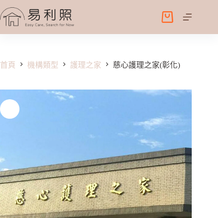
跳
至
購
主
物
要
車
內
容
首頁
機構類型
護理之家
慈心護理之家(彰化)