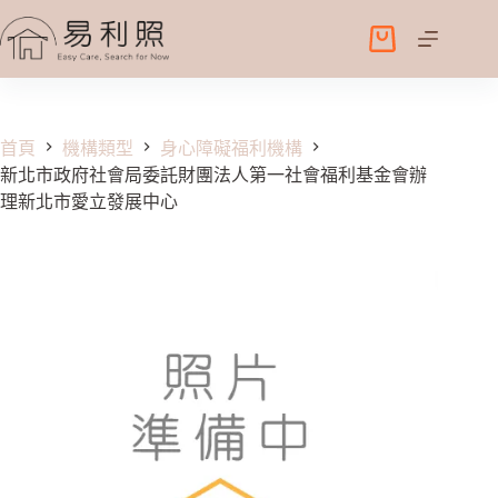
跳
至
購
主
物
要
車
內
容
首頁
機構類型
身心障礙福利機構
新北市政府社會局委託財團法人第一社會福利基金會辦
理新北市愛立發展中心