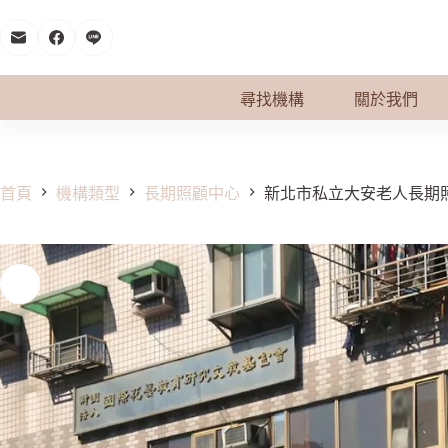
跳
至
主
要
尋找機構
關於我們
內
容
首頁
機構類型
長期照顧中心
新北市私立大安老人長期