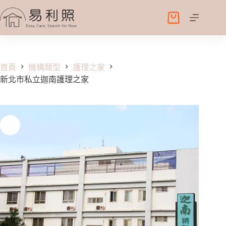
跳
至
購
主
物
要
車
內
容
首頁
機構類型
護理之家
新北市私立迦南護理之家