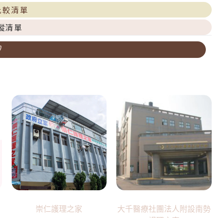
比較清單
蹤清單
崇仁護理之家
大千醫療社團法人附設南勢