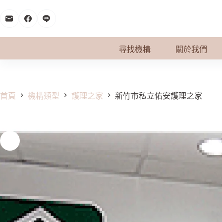
跳
至
主
要
尋找機構
關於我們
內
容
首頁
機構類型
護理之家
新竹市私立佑安護理之家