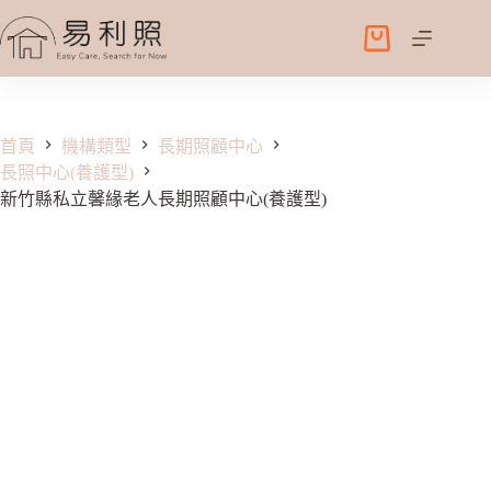
跳
至
購
主
物
要
車
內
容
首頁
機構類型
長期照顧中心
長照中心(養護型)
新竹縣私立馨緣老人長期照顧中心(養護型)