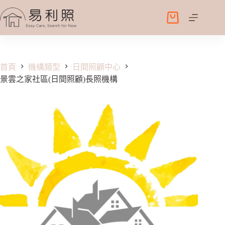
跳
至
購
主
物
要
車
內
容
首頁
機構類型
日間照顧中心
景雲之家社區(日間照顧)長照機構