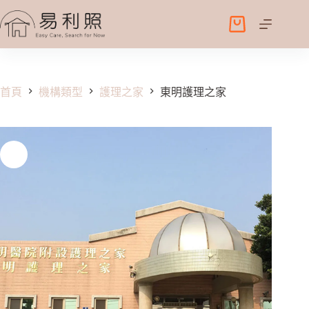
跳
至
購
主
物
要
車
內
容
首頁
機構類型
護理之家
東明護理之家