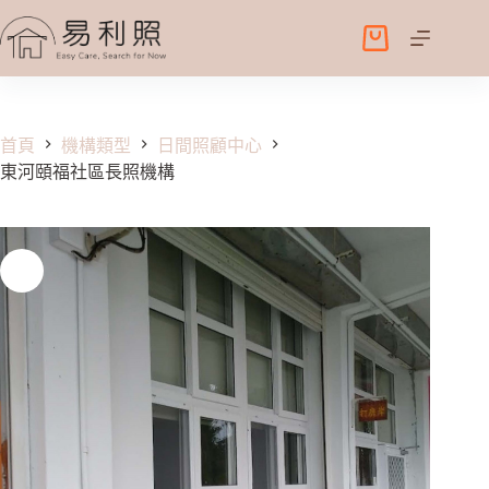
跳
至
購
主
物
要
車
內
容
首頁
機構類型
日間照顧中心
東河頤福社區長照機構