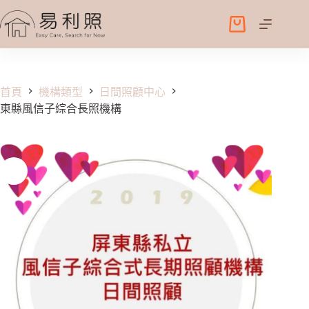
跳
至
購
主
物
要
車
內
容
首頁
機構類型
日間照顧中心
東縣風信子綜合長照機構