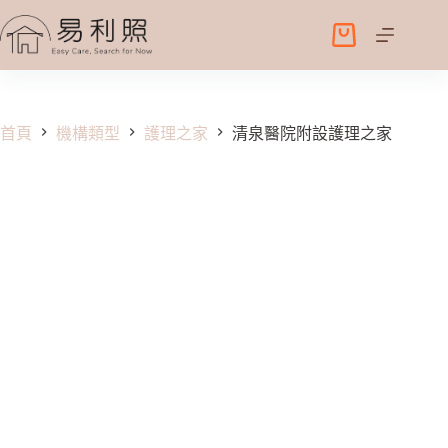
跳
至
購
主
物
要
車
內
容
首頁
機構類型
護理之家
清泉醫院附設護理之家