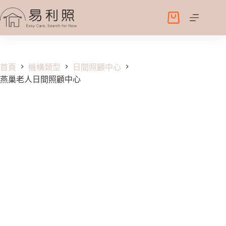
跳
至
購
主
物
要
車
內
容
首頁
機構類型
日間照顧中心
燕巢老人日間照顧中心