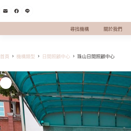
跳
至
主
要
尋找機構
關於我們
內
容
首頁
機構類型
日間照顧中心
珠山日間照顧中心