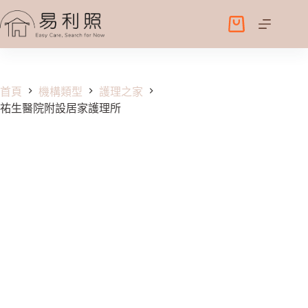
跳
至
購
主
物
要
車
內
容
首頁
機構類型
護理之家
祐生醫院附設居家護理所