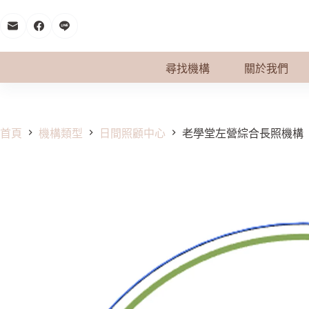
跳
至
主
要
尋找機構
關於我們
內
容
首頁
機構類型
日間照顧中心
老學堂左營綜合長照機構