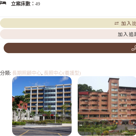
立案床數：
49
加入
加入追
分類:
長期照顧中心
,
長照中心(養護型)