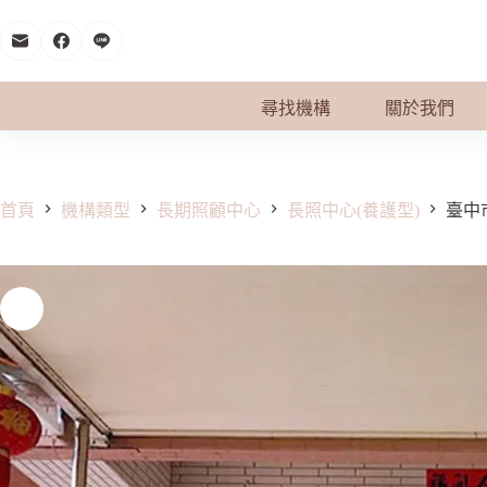
跳
至
主
要
尋找機構
關於我們
內
容
首頁
機構類型
長期照顧中心
長照中心(養護型)
臺中