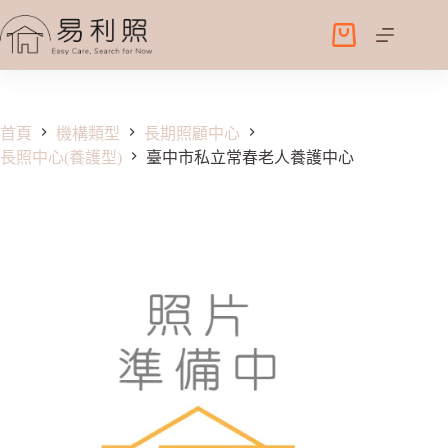
跳
至
購
主
物
要
車
內
容
首頁
機構類型
長期照顧中心
長照中心(養護型)
臺中市私立常春老人養護中心