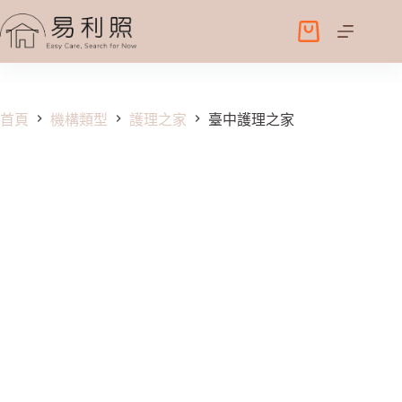
跳
至
購
主
物
要
車
內
容
首頁
機構類型
護理之家
臺中護理之家