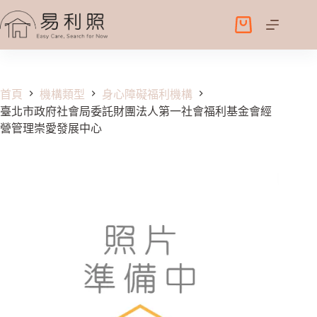
跳
至
購
主
物
要
車
內
容
首頁
機構類型
身心障礙福利機構
臺北市政府社會局委託財團法人第一社會福利基金會經
營管理崇愛發展中心