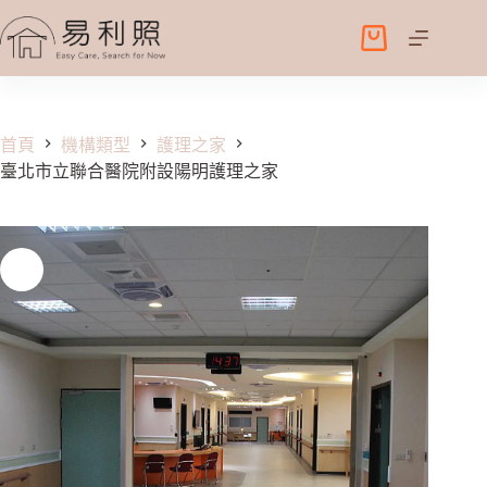
跳
至
購
主
物
要
車
內
容
首頁
機構類型
護理之家
臺北市立聯合醫院附設陽明護理之家