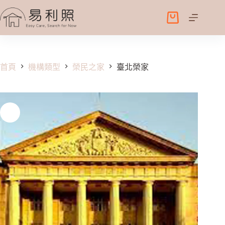
跳
至
購
主
物
要
車
內
容
首頁
機構類型
榮民之家
臺北榮家