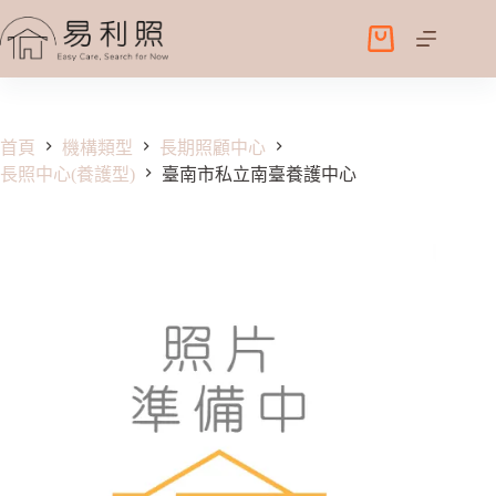
跳
至
購
主
物
要
車
內
容
首頁
機構類型
長期照顧中心
長照中心(養護型)
臺南市私立南臺養護中心