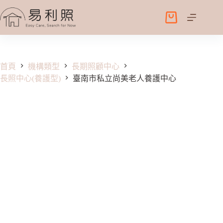
跳
至
購
主
物
要
車
內
容
首頁
機構類型
長期照顧中心
長照中心(養護型)
臺南市私立尚美老人養護中心