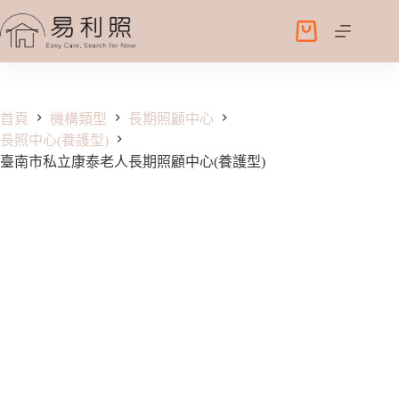
跳
至
購
主
物
要
車
內
容
首頁
機構類型
長期照顧中心
長照中心(養護型)
臺南市私立康泰老人長期照顧中心(養護型)