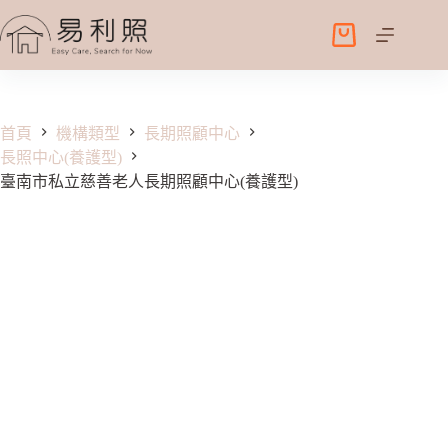
跳
至
購
主
物
要
車
內
容
首頁
機構類型
長期照顧中心
長照中心(養護型)
臺南市私立慈善老人長期照顧中心(養護型)