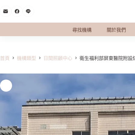
跳
至
主
要
尋找機構
關於我們
內
容
首頁
機構類型
日間照顧中心
衛生福利部屏東醫院附設