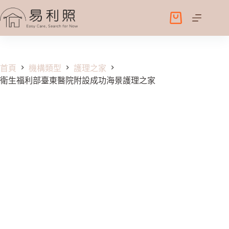
跳
至
購
主
物
要
車
內
容
首頁
機構類型
護理之家
衛生福利部臺東醫院附設成功海景護理之家