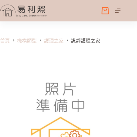
跳
至
購
主
物
要
車
內
容
首頁
機構類型
護理之家
詠靜護理之家