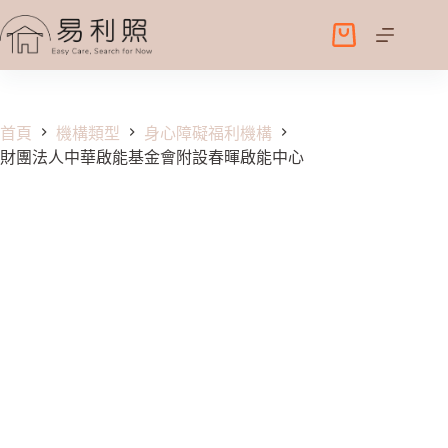
跳
至
購
主
物
要
車
內
容
首頁
機構類型
身心障礙福利機構
財團法人中華啟能基金會附設春暉啟能中心